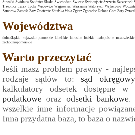
Suwałki
Świdnica
Świdnica Śląska
Świebodzin
Świecie
Świnoujście
Szczecin
Szczecinek
Trzebnica
Turek
Tychy
Wadowice
Wągrowiec
Warszawa
Wałbrzych
Wejherowo
Wodzisł
Zambrów
Zamość
Żary
Zawiercie
Zduńska Wola
Zgierz
Zgorzelec
Zielona Góra
Żory
Żyrar
Województwa
dolnośląskie
kujawsko-pomorskie
lubelskie
lubuskie
łódzkie
małopolskie
mazowieckie
zachodniopomorskie
Warto przeczytać
Jeśli masz problem prawny - najle
rodzaje sądów to:
sąd okręgow
kalkulatory odsetek dostępne w 
podatkowe
oraz
odsetki bankowe
.
wszelkie inne informacje powiązan
Inna przydatna baza, to baza o nazwi