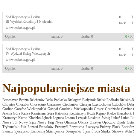
Sąd Rejonowy w Lesku
tel.
1
III Wydział Rodzinny i Nieletnich
faks:
1
www.lesko.sr.gov.pl
Opinie:
suma: 0
liczba: 0
0 /
0 
Sąd Rejonowy w Lesku
tel.
1
IV Wydział Ksiąg Wieczystych
faks:
1
www.lesko.sr.gov.pl
Opinie:
suma: 0
liczba: 0
0 /
0 
Najpopularniejsze miasta
Bartoszyce
Będzin
Bełchatów
Biała Podlaska
Białogard
Białystok
Bielsk Podlaski
Bielsko-B
Chojnice
Chorzów
Choszczno
Chrzanów
Ciechanów
Cieszyn
Częstochowa
Człuchów
Dąbr
Gorlice
Gorzów Wielkopolski
Gostyń
Grodzisk Wielkopolski
Grójec
Grudziądz
Gryfice
Jelenia Góra
Kalisz
Kamienna Góra
Katowice
Kędzierzyn-Koźle
Kępno
Kielce
Kluczbork
Krotoszyn
Kutno
Kłodzko
Lębork
Legnica
Leszno
Leżajsk
Lipsko n. Wisłą
Lubań
Lubin
Lu
Nowa Sól
Nowy Sącz
Nowy Targ
Nysa
Oleśnica
Olkusz
Olsztyn
Opoczno
Opole
Ostr
Trybunalski
Piła
Poznań
Pruszków
Przemyśl
Przysucha
Pszczyna
Puławy
Płock
Racibórz
Sieradz
Skarżysko-Kamienna
Skierniewice
Sosnowiec
Śrem
Środa Śląska
Stalowa Wola