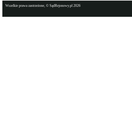
Wszelkie prawa zastrzeżone, © SądRejonowy.pl 2026