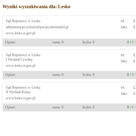
Wyniki wyszukiwania dla: Lesko
Sąd Rejonowy w Lesku
tel.
1
administracja.sr.lesko@poczta.internetdsl.pl
faks:
1
www.lesko.sr.gov.pl
Opinie:
suma: 0
liczba: 0
0 /
0 
Sąd Rejonowy w Lesku
tel.
1
I Wydział Cywilny
faks:
1
www.lesko.sr.gov.pl
Opinie:
suma: 0
liczba: 0
0 /
0 
Sąd Rejonowy w Lesku
tel.
1
II Wydział Karny
faks:
1
www.lesko.sr.gov.pl
Opinie:
suma: 0
liczba: 0
0 /
0 