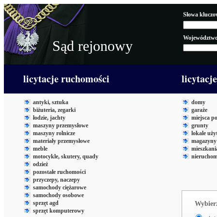
Słowa kluczo
Województwo
Sąd rejonowy
licytacje ruchomości
licytacj
antyki, sztuka
domy
biżuteria, zegarki
garaże
łodzie, jachty
miejsca p
maszyny przemysłowe
grunty
maszyny rolnicze
lokale uż
materiały przemysłowe
magazyny 
meble
mieszkani
motocykle, skutery, quady
nieruchom
odzież
pozostałe ruchomości
przyczepy, naczepy
samochody ciężarowe
samochody osobowe
sprzęt agd
Wybierz
sprzęt komputerowy