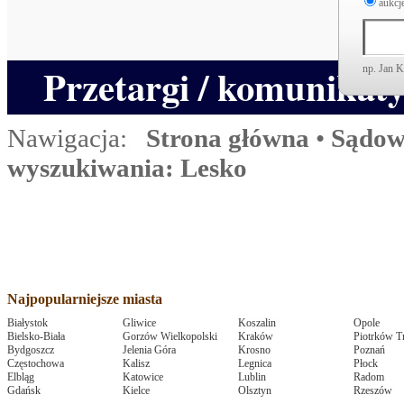
aukcje
Przetargi / komunikat
np. Jan 
Nawigacja:
Strona główna
•
Sądow
wyszukiwania: Lesko
Najpopularniejsze miasta
Białystok
Gliwice
Koszalin
Opole
Bielsko-Biała
Gorzów Wielkopolski
Kraków
Piotrków T
Bydgoszcz
Jelenia Góra
Krosno
Poznań
Częstochowa
Kalisz
Legnica
Płock
Elbląg
Katowice
Lublin
Radom
Gdańsk
Kielce
Olsztyn
Rzeszów