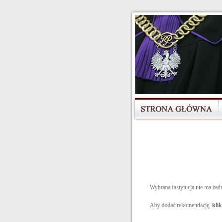
Wybrana instytucja nie ma żad
Aby dodać rekomendację,
klik