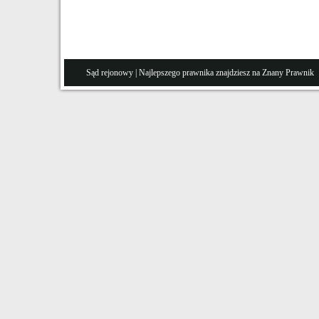
Sąd rejonowy
| Najlepszego prawnika znajdziesz na Znany
Prawnik