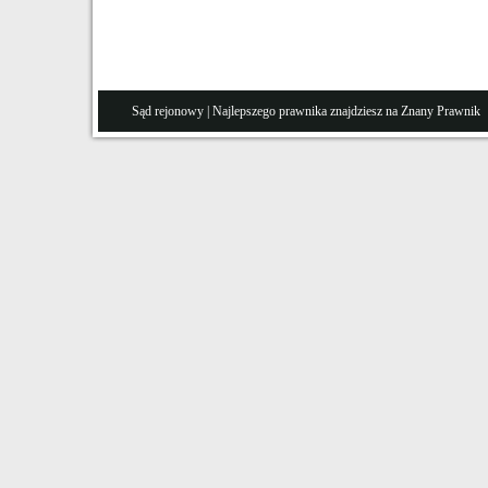
Sąd rejonowy
| Najlepszego prawnika znajdziesz na Znany
Prawnik