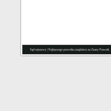
Sąd rejonowy
| Najlepszego prawnika znajdziesz na Znany
Prawnik