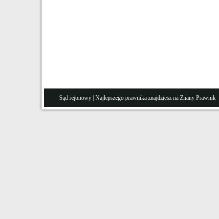
Sąd rejonowy
| Najlepszego prawnika znajdziesz na Znany
Prawnik