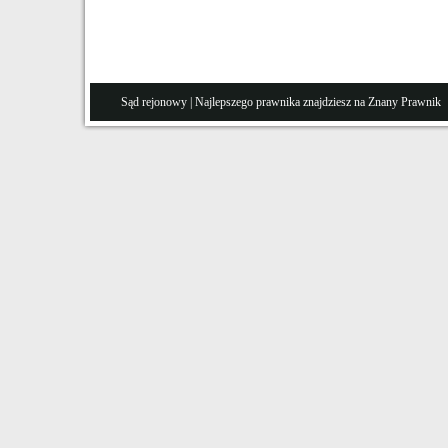
Sąd rejonowy
| Najlepszego prawnika znajdziesz na Znany
Prawnik