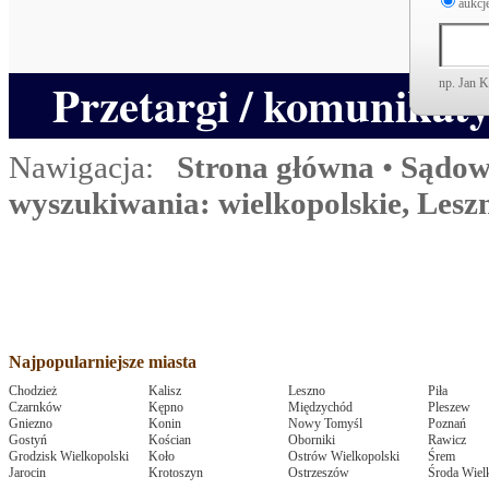
aukcje
Przetargi / komunikat
np. Jan 
Nawigacja:
Strona główna
•
Sądow
wyszukiwania: wielkopolskie, Leszn
Najpopularniejsze miasta
Chodzież
Kalisz
Leszno
Piła
Czarnków
Kępno
Międzychód
Pleszew
Gniezno
Konin
Nowy Tomyśl
Poznań
Gostyń
Kościan
Oborniki
Rawicz
Grodzisk Wielkopolski
Koło
Ostrów Wielkopolski
Śrem
Jarocin
Krotoszyn
Ostrzeszów
Środa Wiel