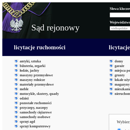
Słowa kluczo
Województwo
Sąd rejonowy
licytacje ruchomości
licytacj
antyki, sztuka
domy
biżuteria, zegarki
garaże
łodzie, jachty
miejsca p
maszyny przemysłowe
grunty
maszyny rolnicze
lokale uż
materiały przemysłowe
magazyny 
meble
mieszkani
motocykle, skutery, quady
nieruchom
odzież
pozostałe ruchomości
przyczepy, naczepy
samochody ciężarowe
samochody osobowe
sprzęt agd
Wybierz
sprzęt komputerowy