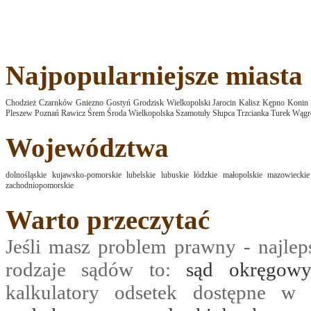
Najpopularniejsze miasta
Chodzież
Czarnków
Gniezno
Gostyń
Grodzisk Wielkopolski
Jarocin
Kalisz
Kępno
Konin
Pleszew
Poznań
Rawicz
Śrem
Środa Wielkopolska
Szamotuły
Słupca
Trzcianka
Turek
Wągr
Województwa
dolnośląskie
kujawsko-pomorskie
lubelskie
lubuskie
łódzkie
małopolskie
mazowieckie
zachodniopomorskie
Warto przeczytać
Jeśli masz problem prawny - najle
rodzaje sądów to:
sąd okręgow
kalkulatory odsetek dostępne w 