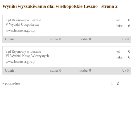
Wyniki wyszukiwania dla: wielkopolskie Leszno - strona 2
Sąd Rejonowy w Lesznie
tel.
6
V Wydział Gospodarczy
faks:
6
www.leszno.sr.gov.pl
Opinie:
suma: 0
liczba: 0
0 /
0 
Sąd Rejonowy w Lesznie
tel.
6
VI Wydział Ksiąg Wieczystych
faks:
6
www.leszno.sr.gov.pl
Opinie:
suma: 0
liczba: 0
0 /
0 
« poprzednia
1
2