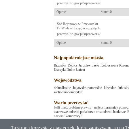
przemysl.so.gov.pl/srprzeworsk
Opinie:
suma: 0
Sąd Rejonowy w Przeworsku
IV Wydział Ksiąg Wieczystych
przemysl.so.gov.pl/srprzeworsk
Opinie:
suma: 0
Najpopularniejsze miasta
Brzozów
Dębica
Jarosław
Jasło
Kolbuszowa
Krosn
Ustrzyki Dolne
Łańcut
Województwa
dolnośląskie
kujawsko-pomorskie
lubelskie
lubuski
zachodniopomorskie
Warto przeczytać
Jeśli masz problem prawny - najlepsi
prawnicy
pomogą 
ustawowe
,
odsetki podatkowe
oraz
odsetki bankowe
. 
nazwie "
komornicy
".
Ta strona korzysta z ciasteczek, które zapisywane są na 