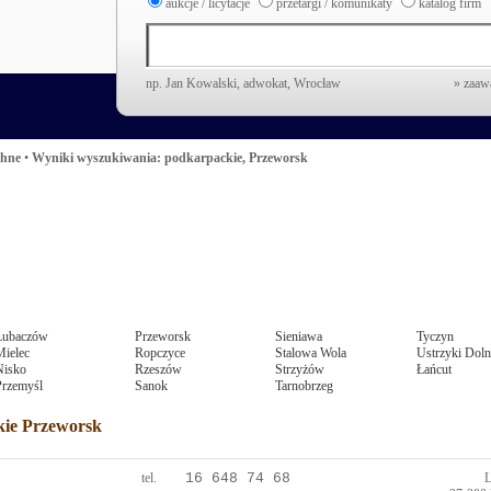
aukcje / licytacje
przetargi / komunikaty
katalog firm
np. Jan Kowalski, adwokat, Wrocław
» zaa
chne
•
Wyniki wyszukiwania: podkarpackie, Przeworsk
Lubaczów
Przeworsk
Sieniawa
Tyczyn
Mielec
Ropczyce
Stalowa Wola
Ustrzyki Doln
Nisko
Rzeszów
Strzyżów
Łańcut
Przemyśl
Sanok
Tarnobrzeg
kie Przeworsk
tel.
16 648 74 68