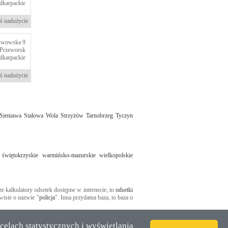
dkarpackie
ś nadużycie
Lwowska 9
Przeworsk
dkarpackie
ś nadużycie
Sieniawa
Stalowa Wola
Strzyżów
Tarnobrzeg
Tyczyn
świętokrzyskie
warmińsko-mazurskie
wielkopolskie
ze kalkulatory odsetek dostępne w internecie, to
odsetki
wisie o nazwie "
policja
". Inna przydatna baza, to baza o
celach statystycznych i wyświetlania