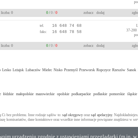
po
liczba: 0
0 /
0 /
0
zobacz
dodaj
zgło
tel.
16 648 74 68
37-200
faks:
16 648 78 58
po
liczba: 0
0 /
0 /
0
zobacz
dodaj
zgło
o
Lesko
Leżajsk
Lubaczów
Mielec
Nisko
Przemyśl
Przeworsk
Ropczyce
Rzeszów
Sanok
e
łódzkie
małopolskie
mazowieckie
opolskie
podkarpackie
podlaskie
pomorskie
śląskie
Ci bez problemu. Inne rodzaje sądów to:
sąd okręgowy
oraz
sąd apelacyjny
. Najdokładniejes
Bazę komisariatów, dane kontaktowe oraz wszelkie inne informacje powiązane znajdziesz w ser
Twoim urządzeniu zgodnie z ustawieniami przeglądarki (m.in. w 