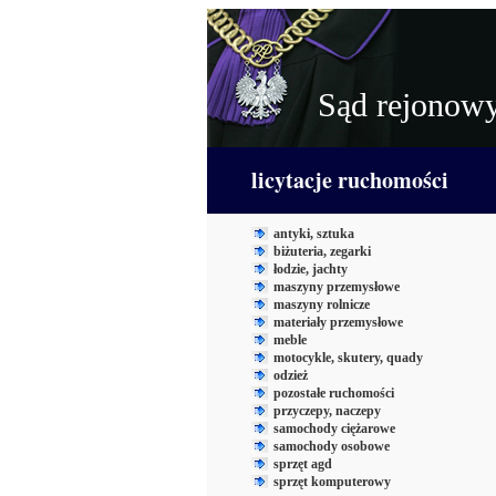
Sąd rejonow
licytacje ruchomości
antyki, sztuka
biżuteria, zegarki
łodzie, jachty
maszyny przemysłowe
maszyny rolnicze
materiały przemysłowe
meble
motocykle, skutery, quady
odzież
pozostałe ruchomości
przyczepy, naczepy
samochody ciężarowe
samochody osobowe
sprzęt agd
sprzęt komputerowy