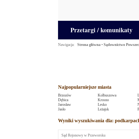
Przetargi / komunikaty
Nawigacja:
Strona główna
•
Sądownictwo Powsze
Najpopularniejsze miasta
Brzozów
Kolbuszowa
Dębica
Krosno
Jarosław
Lesko
Jasło
Leżajsk
Wyniki wyszukiwania dla: podkarpac
Sąd Rejonowy w Przeworsku