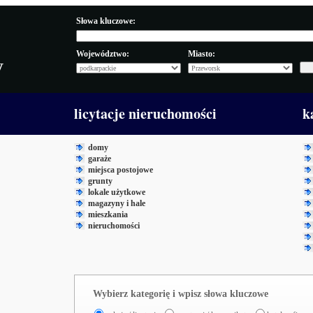
Słowa kluczowe:
Województwo:
Miasto:
y
licytacje nieruchomości
k
domy
garaże
miejsca postojowe
grunty
lokale użytkowe
magazyny i hale
mieszkania
nieruchomości
Wybierz kategorię i wpisz słowa kluczowe