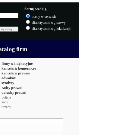
Sortuj według:
oceny w serwisie
alfabetycznie wg nazwy
alfabetycznie wg lokalizacji
atalog firm
firmy windykacyjne
kancelarie komornicze
kancelarie prawne
adwokaci
syndycy
radcy prawni
doradcy prawni
policja
sądy
urzędy