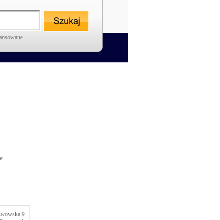
wansowane
e
Lwowska 9